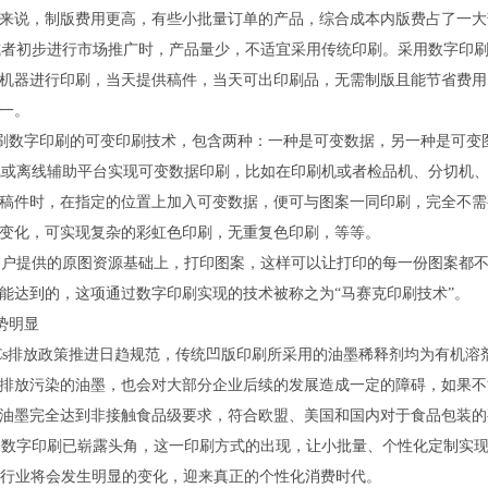
来说，制版费用更高，有些小批量订单的产品，综合成本内版费占了一大
者初步进行市场推广时，产品量少，不适宜采用传统印刷。采用数字印刷
机器进行印刷，当天提供稿件，当天可出印刷品，无需制版且能节省费用
一。
刷数字印刷的可变印刷技术，包含两种：一种是可变数据，另一种是可变
或离线辅助平台实现可变数据印刷，比如在印刷机或者检品机、分切机、
稿件时，在指定的位置上加入可变数据，便可与图案一同印刷，完全不需
变化，可实现复杂的彩虹色印刷，无重复色印刷，等等。
户提供的原图资源基础上，打印图案，这样可以让打印的每一份图案都不
能达到的，这项通过数字印刷实现的技术被称之为“马赛克印刷技术”。
势明显
s排放政策推进日趋规范，传统凹版印刷所采用的油墨稀释剂均为有机溶
排放污染的油墨，也会对大部分企业后续的发展造成一定的障碍，如果不
油墨完全达到非接触食品级要求，符合欧盟、美国和国内对于食品包装的
数字印刷已崭露头角，这一印刷方式的出现，让小批量、个性化定制实现
包装行业将会发生明显的变化，迎来真正的个性化消费时代。