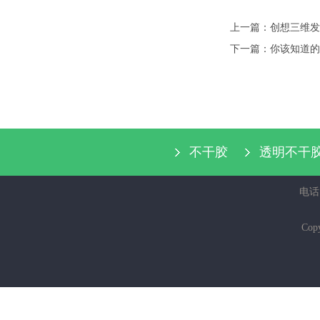
上一篇：
创想三维发
下一篇：
你该知道的
不干胶
透明不干
电话：
Cop