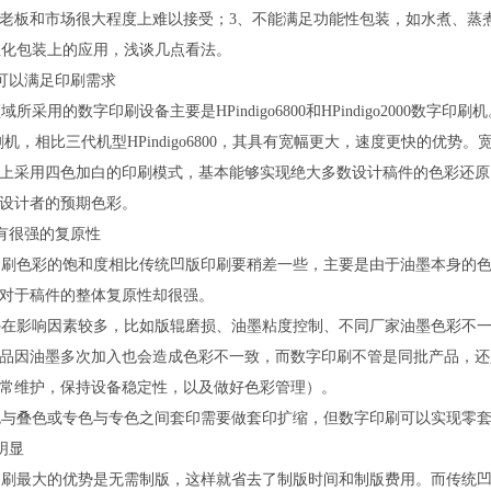
老板和市场很大程度上难以接受；3、不能满足功能性包装，如水煮、蒸
化包装上的应用，浅谈几点看法。
可以满足印刷需求
用的数字印刷设备主要是HPindigo6800和HPindigo2000数字
0数字印刷机，相比三代机型HPindigo6800，其具有宽幅更大，速度更快的
1
上采用四色加白的印刷模式，基本能够实现绝大多数设计稿件的色彩还原
设计者的预期色彩。
有很强的复原性
刷色彩的饱和度相比传统凹版印刷要稍差一些，主要是由于油墨本身的色
对于稿件的整体复原性却很强。
在影响因素较多，比如版辊磨损、油墨粘度控制、不同厂家油墨色彩不一
品因油墨多次加入也会造成色彩不一致，而数字印刷不管是同批产品，还
常维护，保持设备稳定性，以及做好色彩管理）。
与叠色或专色与专色之间套印需要做套印扩缩，但数字印刷可以实现零套
明显
刷最大的优势是无需制版，这样就省去了制版时间和制版费用。而传统凹