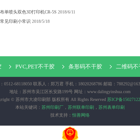
布单喷头双色3D打印机CR-5S
2018/6/11
常见印刷小常识
2018/5/18
胶
PVC,PET不干胶
条形码不干胶
二维码不
0512-68118050 联系人：郑万君 手机：18020268786 邮箱：788292@163
地址：苏州市吴江区长安路199号 网址：www.dalingyinshua.com
yright © 苏州市大凌印刷部 版权所有 All Rights Reserved
苏ICP备1502712
本站关键词：
苏州印刷厂
，
苏州联单印刷
，
苏州表单印刷
技术支持：
恒善网络