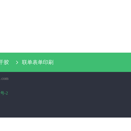
干胶
联单表单印刷
.com
2号-2